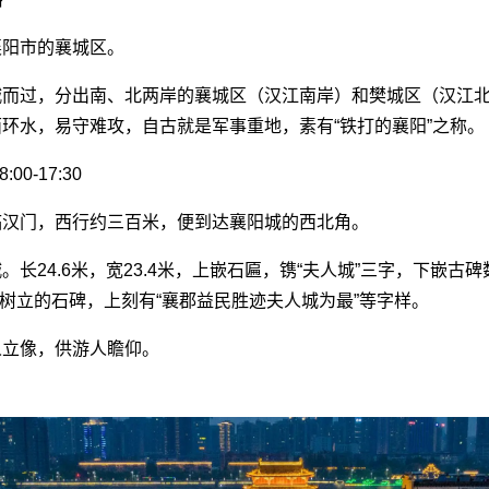
襄阳市的襄城区。
城而过，分出南、北两岸的襄城区（汉江南岸）和樊城区（汉江
环水，易守难攻，自古就是军事重地，素有“铁打的襄阳”之称。
00-17:30
临汉门，西行约三百米，便到达襄阳城的西北角。
。长24.6米，宽23.4米，上嵌石匾，镌“夫人城”三字，下嵌古
74）树立的石碑，上刻有“襄郡益民胜迹夫人城为最”等字样。
人立像，供游人瞻仰。