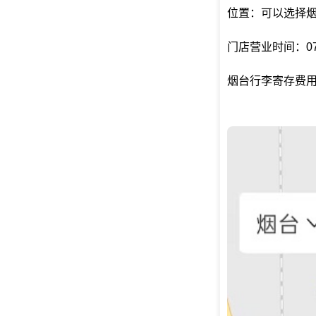
位置：可以选择
门店营业时间：07:
烟台行李寄存费用