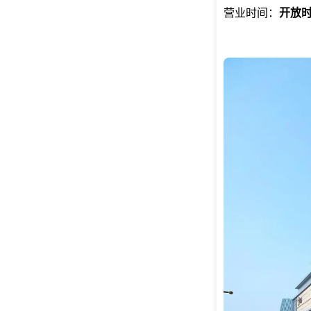
营业时间：
开放