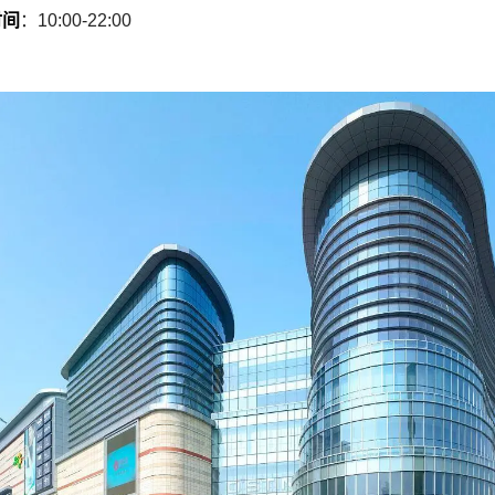
时间
：10:00-22:00