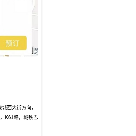
路港城西大街方向，
路，K61路，城铁巴