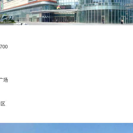
700
广场
罘区