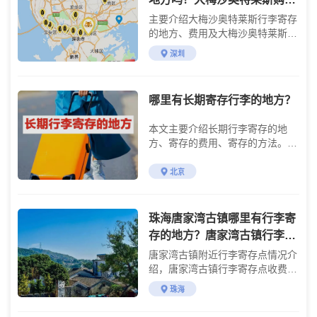
攻略
主要介绍大梅沙奥特莱斯行李寄存
的地方、费用及大梅沙奥特莱斯购
物攻略
深圳
哪里有长期寄存行李的地方？
本文主要介绍长期行李寄存的地
方、寄存的费用、寄存的方法。解
决出差旅行时行李存放的问题。
北京
珠海唐家湾古镇哪里有行李寄
存的地方？唐家湾古镇行李寄
存怎么收费？
唐家湾古镇附近行李寄存点情况介
绍，唐家湾古镇行李寄存点收费标
准介绍
珠海