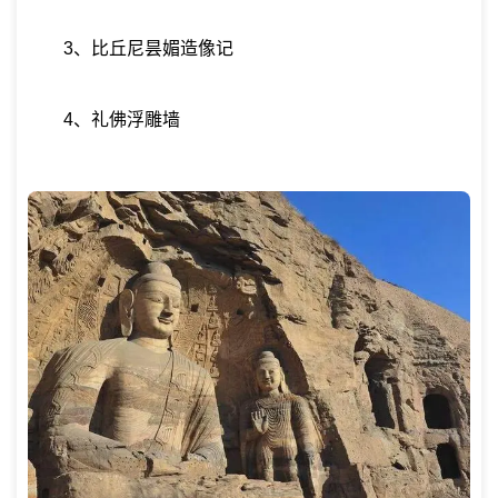
3、比丘尼昙媚造像记
4、礼佛浮雕墙