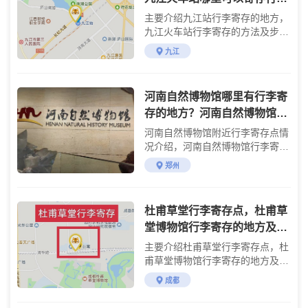
李？
主要介绍九江站行李寄存的地方，
九江火车站行李寄存的方法及步
骤，九江站附近旅游景点攻略
九江
河南自然博物馆哪里有行李寄
存的地方？河南自然博物馆行
李寄存怎么收费？
河南自然博物馆附近行李寄存点情
况介绍，河南自然博物馆行李寄存
点收费标准介绍
郑州
杜甫草堂行李寄存点，杜甫草
堂博物馆行李寄存的地方及价
格，杜甫草堂存包的费用，成
主要介绍杜甫草堂行李寄存点，杜
都杜甫草堂有行李寄存柜
甫草堂博物馆行李寄存的地方及价
格，杜甫草堂存包的费用，成都杜
成都
甫草堂有行李寄存柜吗？杜甫草堂
门票交通游玩攻略