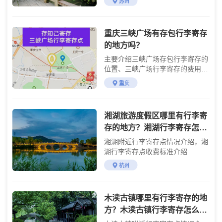
苏州
重庆三峡广场有存包行李寄存
的地方吗？
主要介绍三峡广场存包行李寄存的
位置、三峡广场行李寄存的费用及
三峡广场游玩攻略
重庆
湘湖旅游度假区哪里有行李寄
存的地方？湘湖行李寄存怎么
收费？
湘湖附近行李寄存点情况介绍，湘
湖行李寄存点收费标准介绍
杭州
木渎古镇哪里有行李寄存的地
方？木渎古镇行李寄存怎么收
费？