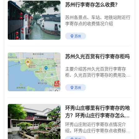
苏州行李寄存怎么收费？
苏州各景点、车站、地铁站附近行
李寄存点的收费情况介绍
苏州
苏州久光百货有行李寄存柜吗
主要介绍苏州久光百货行李寄存
柜、久光百货行李寄存的费用及久
光百货购物攻略
苏州
环秀山庄哪里有行李寄存的地
方？环秀山庄行李寄存怎么收
费？
环秀山庄附近行李寄存点情况介
绍，环秀山庄行李寄存点收费标准
介绍