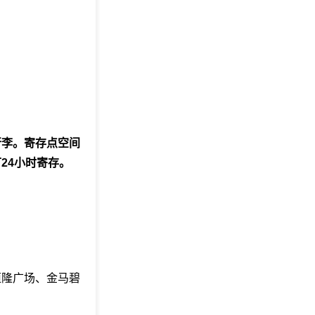
行李。寄存点空间
24小时寄存。
恒隆广场、金马碧