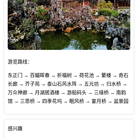
游览路线：
东正门 → 百蝠晖春 → 祈福树 → 荷花池 → 蘩楼 → 奇石
长廊 → 芥子苑 → 泰山石风水阵 → 五元坊 → 归水桥 →
万众神廊 → 月湖居酒楼 → 游船码头 → 三缘桥 → 南韵
馆 → 三思桥 → 四季花坞 → 眠风桥 → 宴月桥 → 盆景园
感兴趣