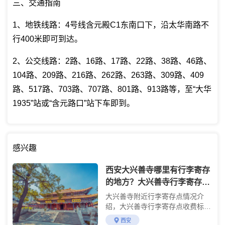
三、交通指南
1、地铁线路：4号线含元殿C1东南口下，沿太华南路不
行400米即可到达。
2、公交线路：2路、16路、17路、22路、38路、46路、
104路、209路、216路、262路、263路、309路、409
路、517路、703路、707路、801路、913路等，至“大华
1935”站或“含元路口”站下车即到。
感兴趣
西安大兴善寺哪里有行李寄存
的地方？大兴善寺行李寄存怎
么收费？
大兴善寺附近行李寄存点情况介
绍，大兴善寺行李寄存点收费标准
介绍
西安