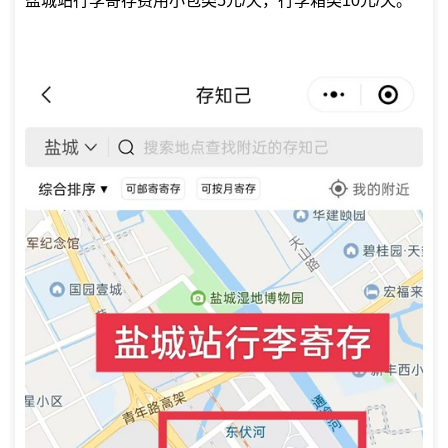
盐城站行李寄存费用小包类5元/天，行李箱类10元/天。