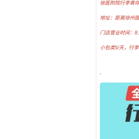
徐医附院行李寄
地址：距离徐州医
门店营业时间：8：0
小包类5/天，行李
.