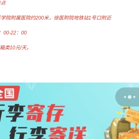
存点
学院附属医院约200米，徐医附院地铁站1号口附近
0-22：00
箱类10元/天。