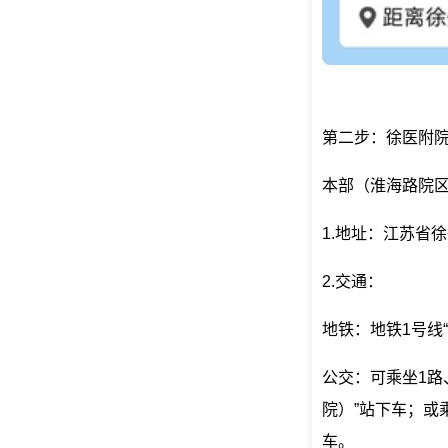
第二步：徐医附
本部（淮海路院
1.地址：江苏省
2.交通：
地铁：地铁1号线
公交：可乘坐1路、
院）”站下车；或乘
车。