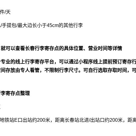
件/天
/手提包/最大边长小于45cm的其他行李
】就可以查看长春行李寄存点的具体位置、营业时间等详情
个专业的线上行李寄存平台，可以通过小程序线上提前预订寄存
间存放由专人看管，不限制行李尺寸。可自行选取存取时间，可
行李寄存点整理
点
北地铁站E口出站约200米，距离长春站北进/出站口约200米，