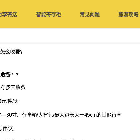
行李寄送
智能寄存柜
常见问题
旅游攻略
怎么收费？
么收费？
?
寄存按天收费
元/件/天
—30寸）行李箱/大背包/最大边长大于45cm的其他行李
/件/天