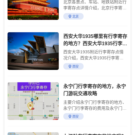
北京各景点、车站、地铁站附近行
李寄存点详情介绍，北京行李寄存
处收费标准说明
北京
西安大华1935哪里有行李寄存
的地方？西安大华1935行李寄
存怎么收费？
西安大华1935附近行李寄存点情
况介绍，西安大华1935行李寄存
点收费标准介绍
西安
永宁门行李寄存的地方，永宁
门游玩交通攻略
主要介绍永宁门行李寄存的地方、
永宁门行李寄存的费用及永宁门交
通游玩攻略
西安