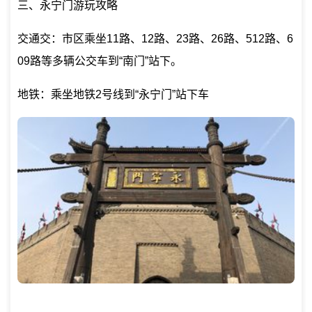
三、永宁门游玩攻略
交通交：市区乘坐11路、12路、23路、26路、512路、6
09路等多辆公交车到“南门”站下。
地铁：乘坐地铁2号线到“永宁门”站下车