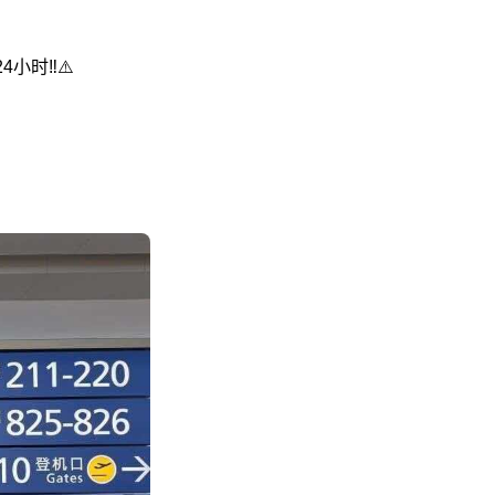
时‼️⚠️