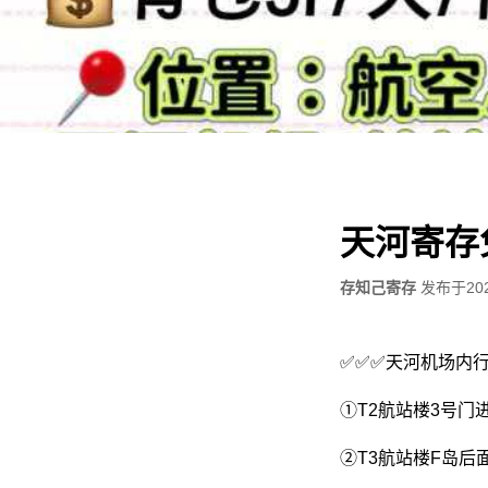
天河寄存
存知己寄存
发布于
20
✅✅✅天河机场内
①T2航站楼3号门
②T3航站楼F岛后