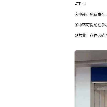
💕Tips
⦿中转可免费寄存，
⦿中转可提前在手
⏰营业：存件06点