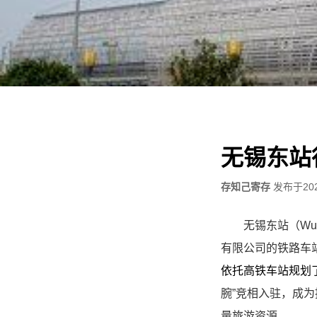
无锡东站
存知己寄存
发布于
20
无锡东站（Wux
有限公司的铁路车
依托高铁车站规划
腕”竞相入驻，成
量旅游资源。