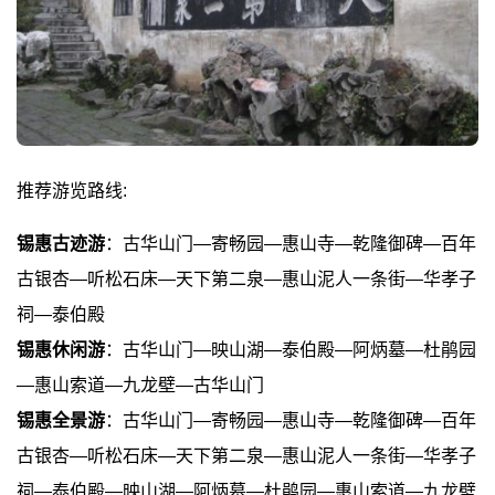
推荐游览路线:
锡惠古迹游
：古华山门—寄畅园—惠山寺—乾隆御碑—百年
古银杏—听松石床—天下第二泉—惠山泥人一条街—华孝子
祠—泰伯殿
锡惠休闲游
：古华山门—映山湖—泰伯殿—阿炳墓—杜鹃园
—惠山索道—九龙壁—古华山门
锡惠全景游
：古华山门—寄畅园—惠山寺—乾隆御碑—百年
古银杏—听松石床—天下第二泉—惠山泥人一条街—华孝子
祠—泰伯殿—映山湖—阿炳墓—杜鹃园—惠山索道—九龙壁