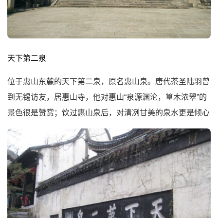
天下第二泉
位于惠山东麓的天下第二泉，原名惠山泉。唐代茶圣陆羽曾
到无锡访友，居惠山寺，他对惠山“泉源渊沦，篁木浓翠”的
景色很是赞赏；饮过惠山泉后，对清冽甘美的泉水更是倾心