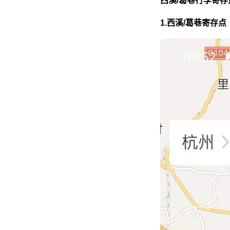
西溪/葛巷行李寄存
1.西溪/葛巷寄存