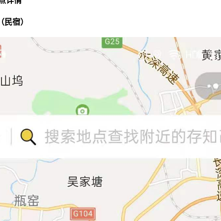
点详情
点（民宿）