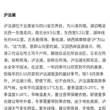
沪沽湖
泸沽湖位于云南省与四川省交界处，为川滇共辖。湖泊略呈
北西一东南走向，南北长9.5公里，东西宽5.2公里，湖岸线
长约44公里。古名勒得海、鲁枯湖，纳西族摩梭语“泸”为山
沟，“沽”为里，意即山沟里的湖。又因西岸盐源县元、明、
清三代设左所土司千户所，解放后设左所自治区，又名左所
海，俗称亮海，泸沽湖，俗称左所海。泸沽湖光照充足，湖
水全年不结冰。在这里，一年四季可以欣赏到不同的美景，
但每年的3-10月是到泸沽湖旅游的最好季节。除7-9月雨季
外，泸沽湖少雨，即使下雨，也不会持久。泸沽湖属高原季
风气候，全年平均温度在17℃左右，夏季温度15-25℃，冬
季温度3-18℃，早晚温差大，要注意带保暖衣物，即使夏季
也建议带件外套，冬季需要带防寒衣物。由于地处高原，泸
沽湖天气变化明显，紫外线强，建议带雨具、手电筒、太阳