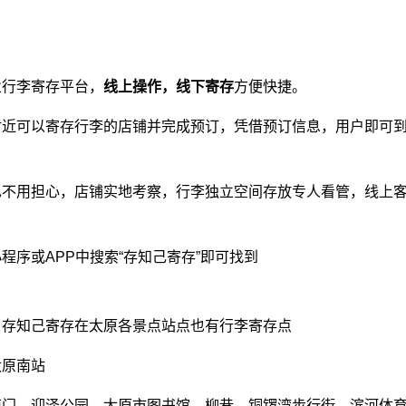
业
行李寄存平台
，
线上操作，线下寄存
方便快捷。
附近可以寄存行李的店铺并完成预订，凭借预订信息，用户即可
也不用担心，店铺实地考察，行李独立空间存放专人看管，线上
程序或APP中搜索“存知己寄存”即可找到
，存知己寄存在太原各景点站点也有行李寄存点
太原南站
南门、迎泽公园、太原市图书馆、柳巷、铜锣湾步行街、滨河体