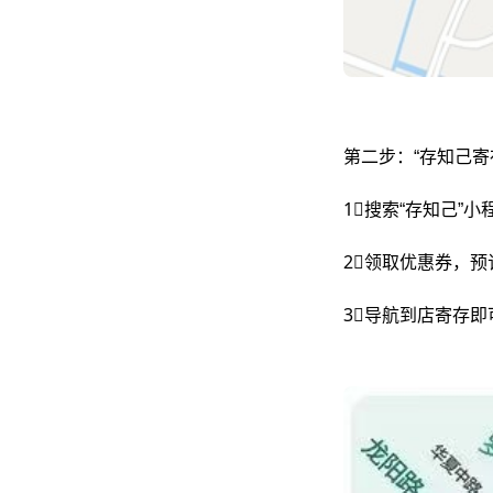
第二步：“存知己寄
1⃣搜索“存知己”
2⃣领取优惠券，预
3⃣导航到店寄存