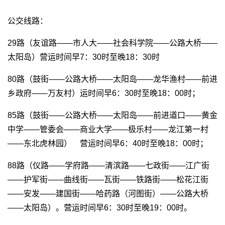
公交线路：
29路（友谊路——市人大——社会科学院——公路大桥——
太阳岛）营运时间早7：30时至晚18：30时
80路（鼓街——公路大桥——太阳岛——龙华渔村——前进
乡政府——万友村）运时间早6：30时至晚18：00时；
85路（鼓街——公路大桥——太阳岛——前进道口——黄金
中学——管委会——商业大学——极乐村——龙江第一村
——东北虎林园） 营运时间早6：40时至晚18：00时；
88路（仪路——学府路——清滨路——七政街——江广街
——护军街——曲线街——瓦街——铁路街——松花江街
——安发——建国街——哈药路（河图街）——公路大桥
——太阳岛）。营运时间早6：30时至晚19：00时。