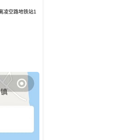
离凌空路地铁站1