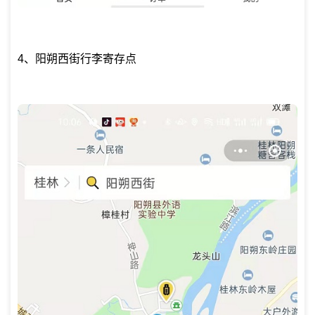
4、阳朔西街行李寄存点