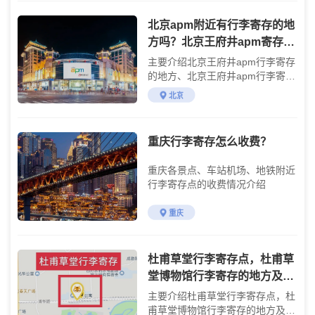
北京apm附近有行李寄存的地
方吗？北京王府井apm寄存费
用详情
主要介绍北京王府井apm行李寄存
的地方、北京王府井apm行李寄存
的费用及游玩攻略
北京
重庆行李寄存怎么收费？
重庆各景点、车站机场、地铁附近
行李寄存点的收费情况介绍
重庆
杜甫草堂行李寄存点，杜甫草
堂博物馆行李寄存的地方及价
格，杜甫草堂存包的费用，成
主要介绍杜甫草堂行李寄存点，杜
都杜甫草堂有行李寄存柜
甫草堂博物馆行李寄存的地方及价