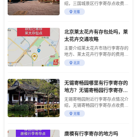
绍，三国城景区行李寄存点收费标
准介绍
无锡
北京莱太花卉有存包处吗，莱
太花卉交通攻略
主要介绍莱太花卉市场行李寄存的
地方、莱太花卉行李寄存的费用及
交通攻略
北京
无锡寄畅园哪里有行李寄存的
地方？无锡寄畅园行李寄存怎
么收费？
无锡寄畅园附近行李寄存点情况介
绍，无锡寄畅园行李寄存点收费标
准介绍
无锡
唐模有行李寄存的地方吗